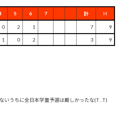
4
5
6
7
H
計
0
2
1
7
9
1
0
2
3
9
うちに全日本学童予選は厳しかったな(T . T)