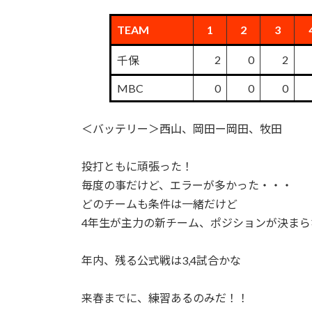
TEAM
1
2
3
2
0
2
千保
MBC
0
0
0
＜バッテリー＞西山、岡田ー岡田、牧田
投打ともに頑張った！
毎度の事だけど、エラーが多かった・・・
どのチームも条件は一緒だけど
4年生が主力の新チーム、ポジションが決まらない
年内、残る公式戦は3,4試合かな
来春までに、練習あるのみだ！！