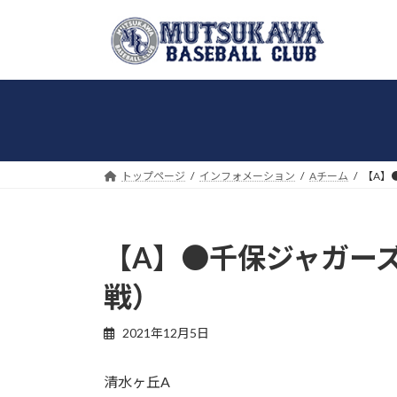
コ
ナ
ン
ビ
テ
ゲ
ン
ー
ツ
シ
へ
ョ
ス
ン
キ
に
トップページ
インフォメーション
Aチーム
【A】
ッ
移
プ
動
【A】●千保ジャガーズ 
戦）
2021年12月5日
清水ヶ丘A