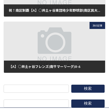
祝！南区制覇【A】○井土ヶ谷東団地少年野球部(南区民大会 決勝)9-2
2016年7月3日
次の記事
【A】○井土ヶ谷フレンズ(南サマーリーグ)8-6
2016年7月10日
検索
検索