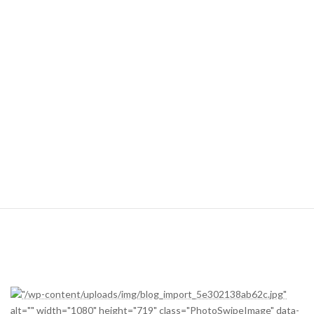
TEAM
1
2
3
4
5
6
7
延
MBC
0
0
0
0
0
0
0
4
0
0
0
0
0
0
0
0
本牧
(バッテリー)舘、宇佐美、舘ー大神
"/wp-content/uploads/img/blog_import_5e302138ab62c.jpg"
alt="" width="1080" height="719" class="PhotoSwipeImage" data-