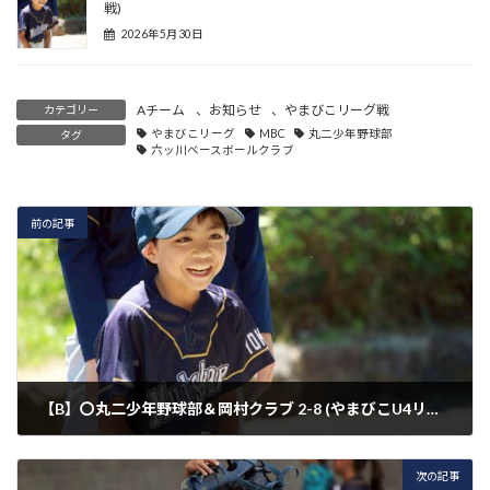
戦)
2026年5月30日
Aチーム
、
お知らせ
、
やまびこリーグ戦
カテゴリー
やまびこリーグ
MBC
丸二少年野球部
タグ
六ッ川ベースボールクラブ
前の記事
【B】〇丸二少年野球部＆岡村クラブ 2-8 (やまびこU4リーグ戦)
2026年5月30日
次の記事