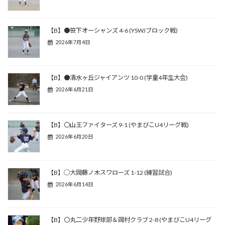
【B】●笹下オーシャンズ 4-6 (YSWJブロック戦)
2026年7月4日
【B】●清水ヶ丘ジャイアンツ 10-0 (学童4年生大会)
2026年6月21日
【B】〇山王ファイターズ 9-1 (やまびこU4リーグ戦)
2026年6月20日
【B】◯大岡藤ノ木スワローズ 1-12 (練習試合)
2026年6月14日
【B】〇丸二少年野球部＆岡村クラブ 2-8 (やまびこU4リーグ