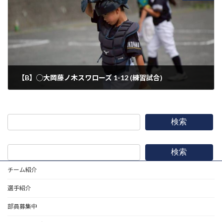
【B】◯大岡藤ノ木スワローズ 1-12 (練習試合)
2026年6月14日
検索
検索
チーム紹介
選手紹介
部員募集中