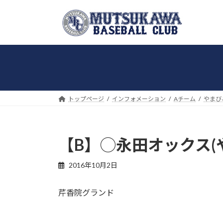
コ
ナ
ン
ビ
テ
ゲ
ン
ー
ツ
シ
へ
ョ
ス
ン
キ
に
トップページ
インフォメーション
Aチーム
やまび
ッ
移
プ
動
【B】◯永田オックス(や
2016年10月2日
芹香院グランド