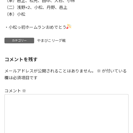
（単）邑上、松元、田中、大石、小林
（二）浅野×2、小松、丹野、邑上
（本）小松
・小松っ初ホームランおめでとう
やまびこリーグ戦
カテゴリー
コメントを残す
メールアドレスが公開されることはありません。
※
が付いている
欄は必須項目です
コメント
※