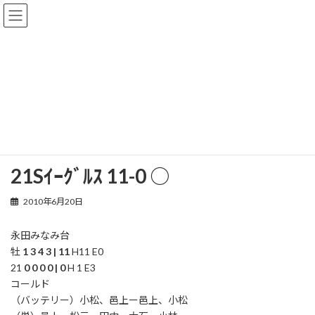
コ
ナ
ン
ビ
テ
ゲ
ン
ー
ツ
シ
やまびこリーグ戦
へ
ョ
ス
ン
キ
に
ッ
移
トップページ
インフォメーション
Aチーム
やまびこリーグ戦
プ
動
21Sｲｰｸﾞﾙｽ 11-0 ○
21Sｲｰｸﾞﾙｽ 11-0 ○
2010年6月20日
永田みなみ台
牡
1 3 4 3 | 11
H11 E0
21
0 0 0 0 | 0
H 1 E3
コールド
（バッテリー）小松、邑上ー邑上、小松