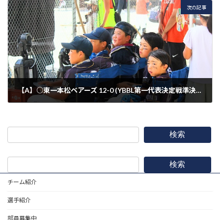
次の記事
【A】○東一本松ベアーズ 12-0 (YBBL第一代表決定戦準決勝)
2025年9月7日
検索
検索
チーム紹介
選手紹介
部員募集中