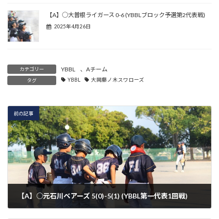
【A】◯大曽根ライガース 0-6 (YBBLブロック予選第2代表戦)
2025年4月26日
YBBL
、
Aチーム
カテゴリー
YBBL
大岡藤ノ木スワローズ
タグ
前の記事
【A】○元石川ベアーズ 5(0)-5(1) (YBBL第一代表1回戦)
2025年8月30日