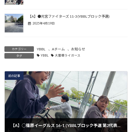
【A】●元宮ファイターズ 11-3 (YBBLブロック予選)
2025年4月19日
YBBL
、
Aチーム
、
お知らせ
カテゴリー
YBBL
大曽根ライガース
タグ
前の記事
【A】◯篠原イーグルス 16-1 (YBBLブロック予選 第2代表戦)