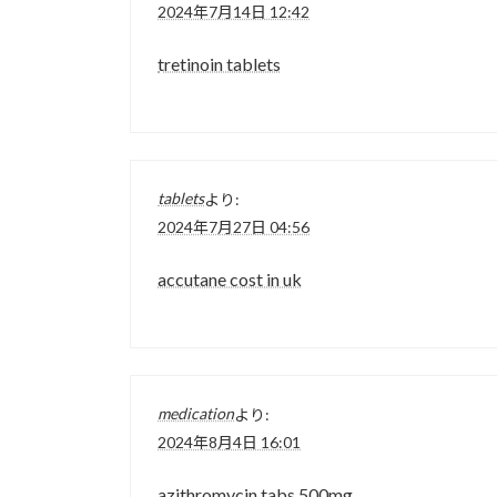
2024年7月14日 12:42
tretinoin tablets
tablets
より:
2024年7月27日 04:56
accutane cost in uk
medication
より:
2024年8月4日 16:01
azithromycin tabs 500mg