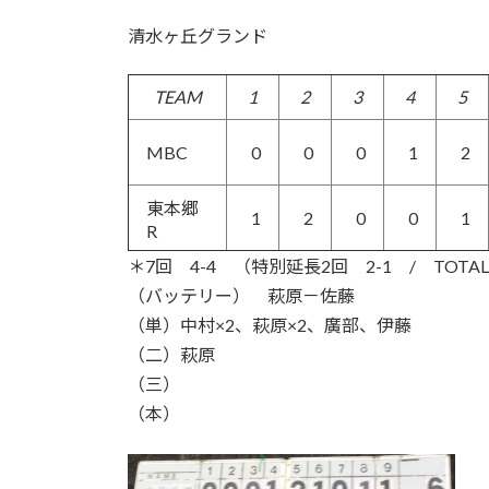
清水ヶ丘グランド
TEAM
1
2
3
4
5
MBC
0
0
0
1
2
東本郷
1
2
0
0
1
R
＊7回 4-4 （特別延長2回 2-1 / TOTA
（バッテリー） 萩原－佐藤
（単）中村×2、萩原×2、廣部、伊藤
（二）萩原
（三）
（本）