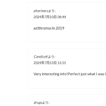
pharmacy
より:
2024年7月10日 06:44
azithromycin 2019
CandiceV
より:
2024年7月13日 12:55
Very interesting info!Perfect just what I was 
drugs
より: