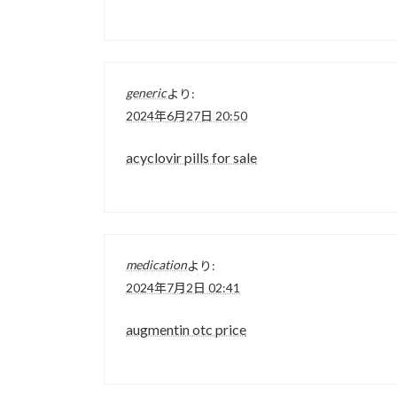
generic
より:
2024年6月27日 20:50
acyclovir pills for sale
medication
より:
2024年7月2日 02:41
augmentin otc price