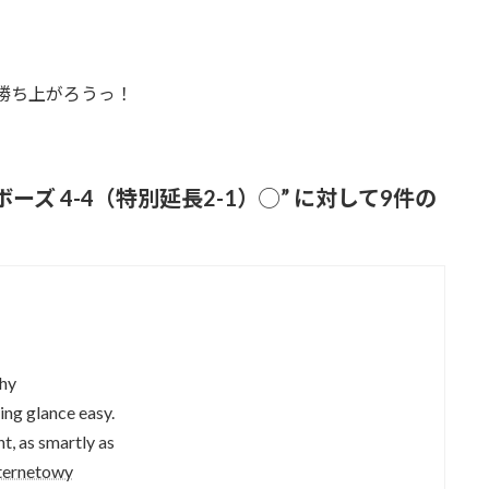
勝ち上がろうっ！
ーズ 4-4（特別延長2-1）◯
” に対して9件の
thy
ng glance easy.
t, as smartly as
nternetowy