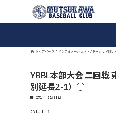
コ
ナ
ン
ビ
テ
ゲ
ン
ー
ツ
シ
へ
ョ
ス
ン
キ
に
トップページ
インフォメーション
Aチーム
YBBL
ッ
移
プ
動
YBBL本部大会 二回戦
別延長2-1）◯
2014年11月1日
2014-11-1