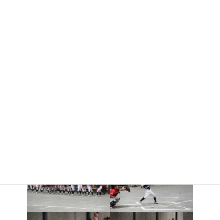
地味ですが大切な練習、メジャーリーガーも試合の前に基本のゴ
ロ捕球練習などをしているそうです。
みんなで一から出直し！ 頑張っていきましょう 😁試合後はAチー
ムの試合観戦 😤
自分の守備位置の選手の動きを見て、自分との動きの違いに気が
ついた選手もいました。
最終回には均衡を破るキャプテン、シュンの外野ネット超えのホ
ームラン！
間近で見て「スゲー🤩」と大興奮 🤯
Aチームの選手達、Bチームのお手本となる良い試合を見せてくれ
てありがとうございました🥸