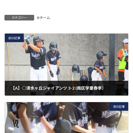
Bチーム
カテゴリー
前の記事
【A】○清水ヶ丘ジャイアンツ 3-2 (南区学童春季）
2025年6月8日
次の記事