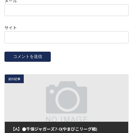
メール
サイト
前の記事
【A】●千保ジャガーズ7-0(やまびこリーグ戦)