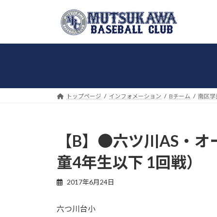
コ
ナ
ン
ビ
テ
ゲ
ン
ー
ツ
シ
へ
ョ
ス
ン
キ
に
トップページ
インフォメーション
Bチーム
南区学
ッ
移
プ
動
【B】●六ツ川AS・オ
童4年生以下 1回戦）
2017年6月24日
六つ川台小