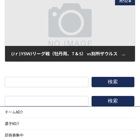
次の記事
(Jｒ)YSWJリーグ戦（牡丹苑、T＆S） vs別所ザウルス １－１６ 〇
2013年6月9日
検索
検索
チーム紹介
選手紹介
部員募集中