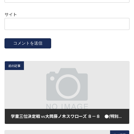
サイト
前の記事
学童三位決定戦 vs大岡藤ノ木スワローズ ８－８ ●(特別延長負け）
2013年6月9日