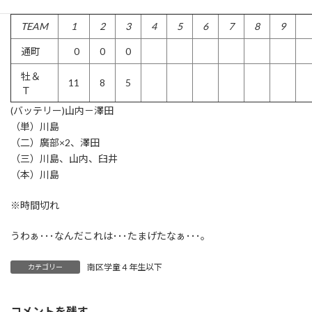
TEAM
1
2
3
4
5
6
7
8
9
通町
0
0
0
牡＆
11
8
5
Ｔ
(バッテリー)山内－澤田
（単）川島
（二）廣部×2、澤田
（三）川島、山内、臼井
（本）川島
※時間切れ
うわぁ･･･なんだこれは･･･たまげたなぁ･･･。
南区学童４年生以下
カテゴリー
コメントを残す