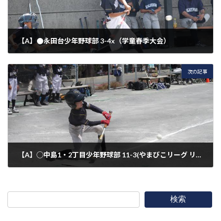
【A】●永田台少年野球部 3-4x（学童春季大会）
2021年5月3日
次の記事
【A】◯中島1・2丁目少年野球部 11-3(やまびこリーグ リーグ戦)
2021年5月4日
検索