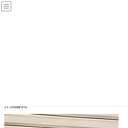
コ
ナ
ン
ビ
テ
ゲ
ン
ー
ツ
シ
YSWJ(4年生以下ﾘｰｸﾞ)
へ
ョ
ス
ン
キ
に
ッ
移
トップページ
インフォメーション
Bチーム
プ
動
YSWJ(4年生以下ﾘｰｸﾞ)
【B】○上瀬谷タイガース10-7(YSWJブロック予選）
【B】○上瀬谷タイガース10-
7(YSWJブロック予選）
2019年7月27日
六つ川西小
G