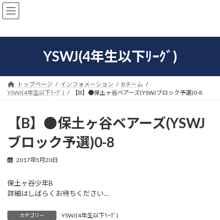
コ
ナ
ン
ビ
テ
ゲ
ン
ー
ツ
シ
YSWJ(4年生以下ﾘｰｸﾞ)
へ
ョ
ス
ン
キ
に
ッ
移
トップページ
インフォメーション
Bチーム
プ
動
YSWJ(4年生以下ﾘｰｸﾞ)
【B】●保土ヶ谷ベアーズ(YSWJブロック予選)0-8
【B】●保土ヶ谷ベアーズ(YSWJ
ブロック予選)0-8
2017年5月20日
保土ヶ谷少年B
詳細はしばらくお待ちください…
YSWJ(4年生以下ﾘｰｸﾞ)
カテゴリー