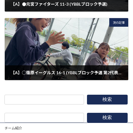
【A】●元宮ファイターズ 11-3 (YBBLブロック予選)
2025年4月19日
次の記事
【A】◯篠原イーグルス 16-1 (YBBLブロック予選 第2代表戦)
2025年4月20日
検索
検索
チーム紹介