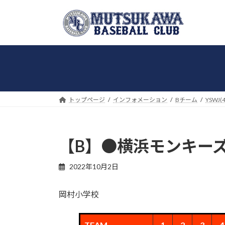
コ
ナ
ン
ビ
テ
ゲ
ン
ー
ツ
シ
へ
ョ
ス
ン
キ
に
トップページ
インフォメーション
Bチーム
YSWJ(
ッ
移
プ
動
【B】●横浜モンキーズ 5-
2022年10月2日
岡村小学校
TEAM
1
2
3
4