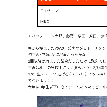
モンキーズ
MBC
＜バッテリー＞大野、藤澤、原田ー原田、藤
春から始まったYSWJ、残念ながらトーナメ
初回の5四球3失点が重かったかな
2回以降は締まった試合だっただけに残念でし
打線は相手の好投手によく食らいつく2,3,4
2,3年生・・・^^;逃げるんだったらバット
てないよっ！！
今年は3年生以下中心のチームだったけど、来