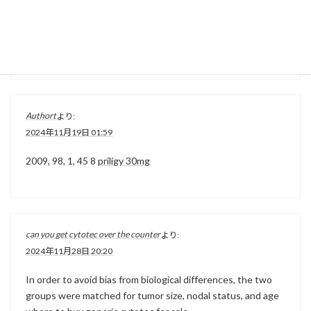
2024年11月8日 10:47
debt ceiling
dapoxetine priligy
BegrГ¤nsa utredningen
Authort
より:
2024年11月19日 01:59
2009, 98, 1, 45 8
priligy 30mg
can you get cytotec over the counter
より:
2024年11月28日 20:20
In order to avoid bias from biological differences, the two
groups were matched for tumor size, nodal status, and age