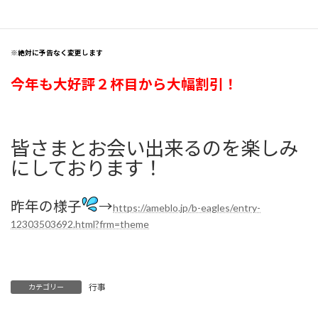
ハイ、ソフトドリンク各種
※絶対に予告なく変更します
今年も大好評２杯目から大幅割引！
皆さまとお会い出来るのを楽しみ
にしております！
昨年の様子
→
https://ameblo.jp/b-eagles/entry-
12303503692.html?frm=theme
行事
カテゴリー