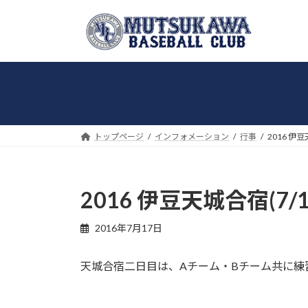
コ
ナ
ン
ビ
テ
ゲ
ン
ー
ツ
シ
へ
ョ
ス
ン
キ
に
トップページ
インフォメーション
行事
2016 伊豆
ッ
移
プ
動
2016 伊豆天城合宿(7/1
2016年7月17日
天城合宿二日目は、Aチーム・Bチーム共に練