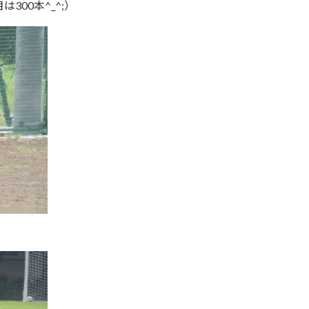
300本^_^;）