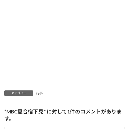
予約しました。
これで雨でも練習可能です。
行事
カテゴリー
“
MBC夏合宿下見
” に対して1件のコメントがありま
す。