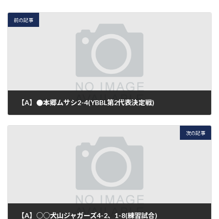
前の記事
【A】●本郷ムサシ2-4(YBBL第2代表決定戦)
2018年4月30日
次の記事
【A】○○犬山ジャガーズ4-2、1-8(練習試合)