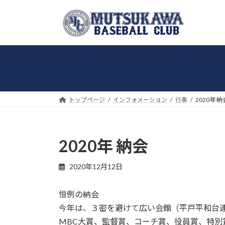
コ
ナ
ン
ビ
テ
ゲ
ン
ー
ツ
シ
へ
ョ
ス
ン
キ
に
トップページ
インフォメーション
行事
2020年 納
ッ
移
プ
動
2020年 納会
2020年12月12日
恒例の納会
今年は、３密を避けて広い会館（平戸平和台
MBC大賞、監督賞、コーチ賞、役員賞、特別