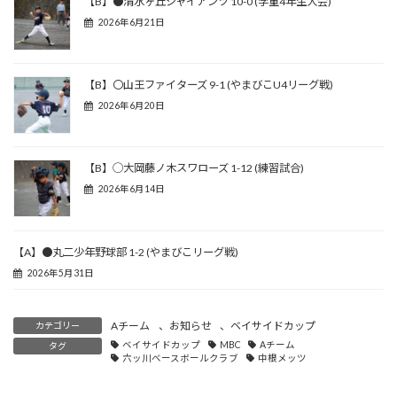
【B】●清水ヶ丘ジャイアンツ 10-0 (学童4年生大会)
2026年6月21日
【B】〇山王ファイターズ 9-1 (やまびこU4リーグ戦)
2026年6月20日
【B】◯大岡藤ノ木スワローズ 1-12 (練習試合)
2026年6月14日
【A】●丸二少年野球部 1-2 (やまびこリーグ戦)
2026年5月31日
Aチーム
、
お知らせ
、
ベイサイドカップ
カテゴリー
ベイサイドカップ
MBC
Aチーム
タグ
六ッ川ベースボールクラブ
中根メッツ