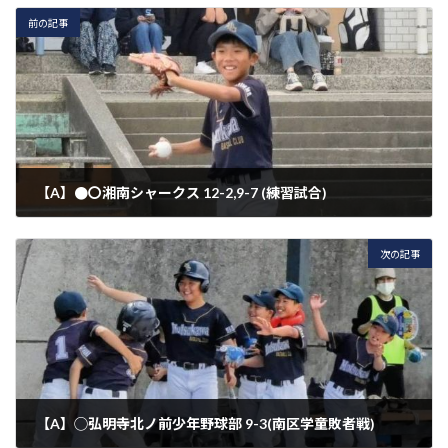
前の記事
【A】●〇湘南シャークス 12-2,9-7 (練習試合)
2026年4月29日
次の記事
【A】◯弘明寺北ノ前少年野球部 9-3(南区学童敗者戦)