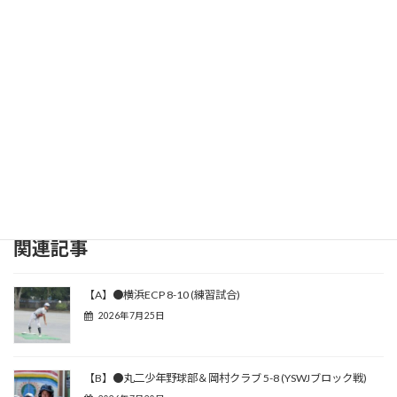
関連記事
【A】●横浜ECP 8-10 (練習試合)
2026年7月25日
【B】●丸二少年野球部＆岡村クラブ 5-8 (YSWJブロック戦)