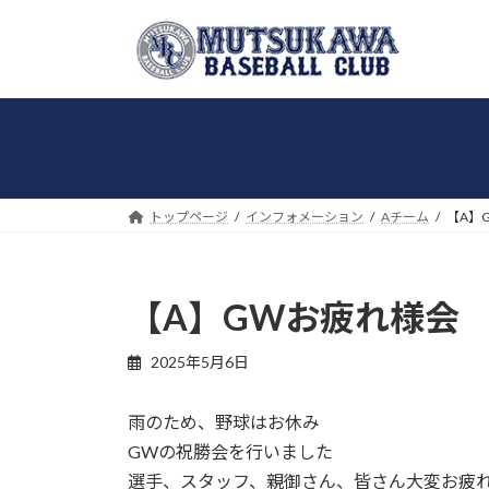
コ
ナ
ン
ビ
テ
ゲ
ン
ー
ツ
シ
へ
ョ
ス
ン
キ
に
トップページ
インフォメーション
Aチーム
【A】
ッ
移
プ
動
【A】GWお疲れ様会
2025年5月6日
雨のため、野球はお休み
GWの祝勝会を行いました
選手、スタッフ、親御さん、皆さん大変お疲