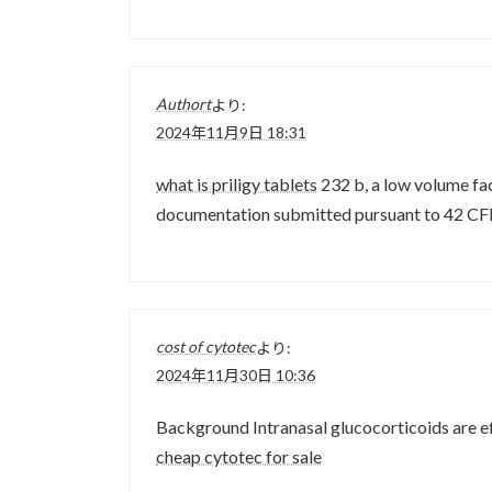
Authort
より:
2024年11月9日 18:31
what is priligy tablets
232 b, a low volume faci
documentation submitted pursuant to 42 CF
cost of cytotec
より:
2024年11月30日 10:36
Background Intranasal glucocorticoids are eff
cheap cytotec for sale