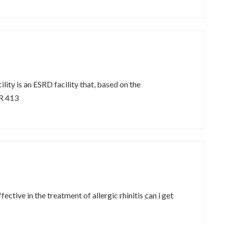
lity is an ESRD facility that, based on the
R 413
ective in the treatment of allergic rhinitis
can i get