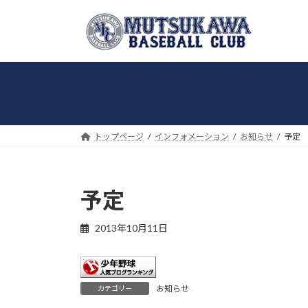
コ
ナ
ン
ビ
テ
ゲ
ン
ー
ツ
シ
へ
ョ
ス
ン
キ
に
トップページ
インフォメーション
お知らせ
予定
ッ
移
プ
動
予定
2013年10月11日
お知らせ
カテゴリー