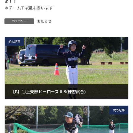
よ！！
＊チームTは週末揃います
お知らせ
カテゴリー
前の記事
【B】◯上矢部ヒーローズ 8-9(練習試合)
2021年10月23日
次の記事