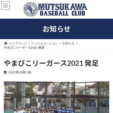
コ
ナ
ン
ビ
テ
ゲ
ン
ー
ツ
シ
お知らせ
へ
ョ
ス
ン
キ
に
ッ
移
トップページ
インフォメーション
お知らせ
プ
動
やまびこリーガース2021 発足
やまびこリーガース2021 発足
2021年10月23日