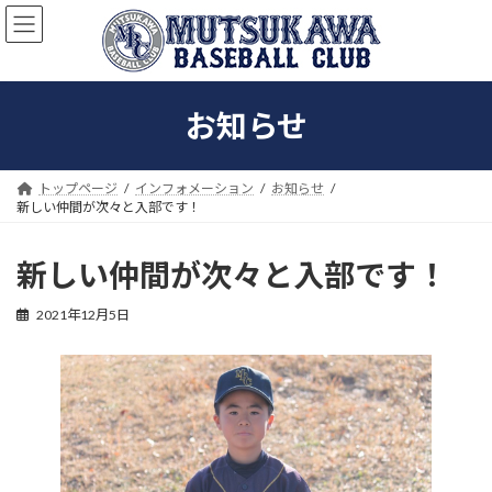
コ
ナ
ン
ビ
テ
ゲ
ン
ー
ツ
シ
お知らせ
へ
ョ
ス
ン
キ
に
ッ
移
トップページ
インフォメーション
お知らせ
プ
動
新しい仲間が次々と入部です！
新しい仲間が次々と入部です！
2021年12月5日