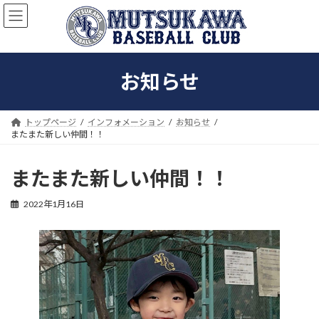
コ
ナ
ン
ビ
テ
ゲ
ン
ー
ツ
シ
お知らせ
へ
ョ
ス
ン
キ
に
ッ
移
トップページ
インフォメーション
お知らせ
プ
動
またまた新しい仲間！！
またまた新しい仲間！！
2022年1月16日