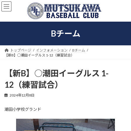
コ
ナ
ン
ビ
テ
ゲ
ン
ー
ツ
シ
Bチーム
へ
ョ
ス
ン
キ
に
ッ
移
トップページ
インフォメーション
Bチーム
プ
動
【新B】○潮田イーグルス 1-12（練習試合）
【新B】○潮田イーグルス 1-
12（練習試合）
2024年12月8日
潮田小学校グランド