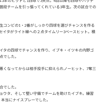
は3本のヒットと1四球で3失点。4回以降も四球やバッテ
普段チームを引っ張ってくれている3年生。次の試合での
生コンビの1・2番がしっかり四球を選びチャンスを作る
セイタがライト線への２点タイムリー3ベースヒット。積
セイタの四球でチャンスを作り、イブキ・イツキの内野ゴ
点でした。
悪くなってからは相手投手に抑えられノーヒット、7奪三
合でした。
ショウタ、そして堅い守備でチームを助けたイブキ。練習
。本当にナイスプレーでした。