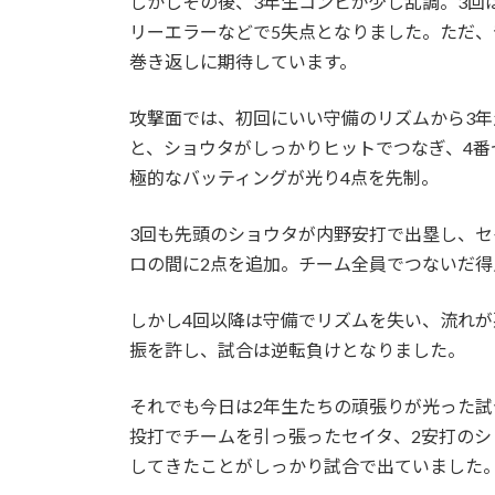
しかしその後、3年生コンビが少し乱調。3回
リーエラーなどで5失点となりました。ただ、
巻き返しに期待しています。
攻撃面では、初回にいい守備のリズムから3年
と、ショウタがしっかりヒットでつなぎ、4番
極的なバッティングが光り4点を先制。
3回も先頭のショウタが内野安打で出塁し、
ロの間に2点を追加。チーム全員でつないだ得
しかし4回以降は守備でリズムを失い、流れが
振を許し、試合は逆転負けとなりました。
それでも今日は2年生たちの頑張りが光った試
投打でチームを引っ張ったセイタ、2安打の
してきたことがしっかり試合で出ていました