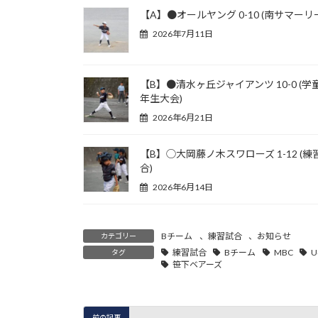
【A】●オールヤング 0-10 (南サマーリ
2026年7月11日
【B】●清水ヶ丘ジャイアンツ 10-0 (学
年生大会)
2026年6月21日
【B】◯大岡藤ノ木スワローズ 1-12 (練
合)
2026年6月14日
Bチーム
、
練習試合
、
お知らせ
カテゴリー
練習試合
Bチーム
MBC
U
タグ
笹下ベアーズ
前の記事