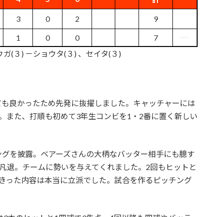
3
0
2
9
1
0
0
7
(３) －ショウタ(３) 、セイタ(３)
。
ても良かったため先発に抜擢しました。キャッチャーには
。また、打順も初めて3年生コンビを1・2番に置く新しい
ングを披露。ベアーズさんの大柄なバッター相手にも臆す
凡退。チームに勢いを与えてくれました。2回もヒットと
げきった内容は本当に立派でした。試合を作るピッチング