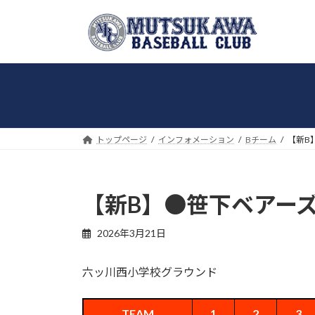
コ
ナ
ン
ビ
テ
ゲ
ン
ー
ツ
シ
へ
ョ
ス
ン
キ
に
トップページ
インフォメーション
Bチーム
【新B
ッ
移
プ
動
【新B】●笹下ベアーズ9
2026年3月21日
六ッ川西小学校グラウンド
TEAM
1
2
3