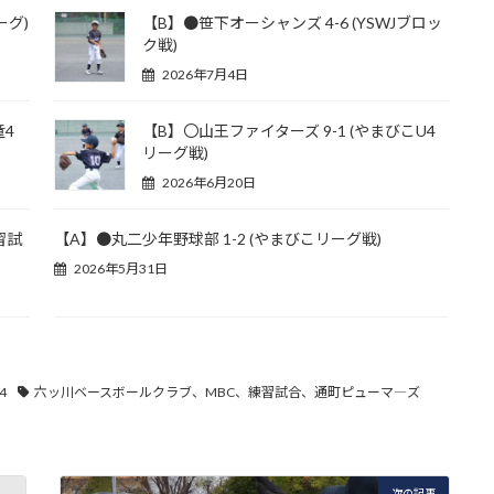
ーグ)
【B】●笹下オーシャンズ 4-6 (YSWJブロッ
ク戦)
2026年7月4日
童4
【B】〇山王ファイターズ 9-1 (やまびこU4
リーグ戦)
2026年6月20日
習試
【A】●丸二少年野球部 1-2 (やまびこリーグ戦)
2026年5月31日
4
六ッ川ベースボールクラブ、MBC、練習試合、通町ピューマ―ズ
次の記事