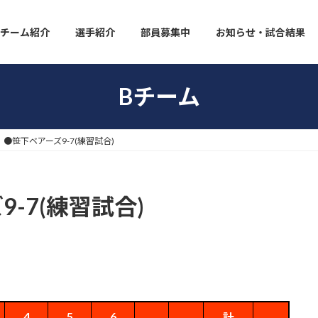
チーム紹介
選手紹介
部員募集中
お知らせ・試合結果
Bチーム
】●笹下ベアーズ9-7(練習試合)
-7(練習試合)
4
5
6
計