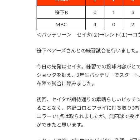
0
1
3
笹下B
MBC
4
0
2
＜バッテリー＞ セイタ(２)→レント(１)→コウガ
笹下ベアーズさんとの練習試合を行いました
今日の先発はセイタ。練習での投球内容がと
ショウタを据え、2年生バッテリーでスタート
布陣で試合に臨みました。
初回、セイタが期待通りの素晴らしいピッチ
ることなく、内野ゴロとフライに打ち取り3者
エラーで1点は取られましたが、無四球で投
ができたと思います。