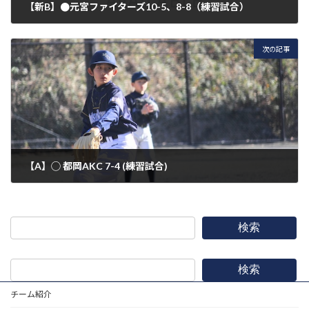
【新B】●元宮ファイターズ10-5、8-8（練習試合）
2025年2月1日
次の記事
【A】◯ 都岡AKC 7-4 (練習試合)
2025年2月9日
検索
検索
チーム紹介