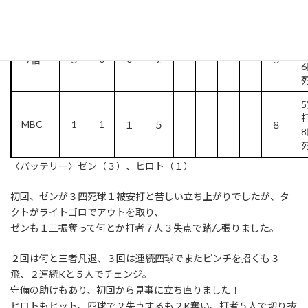
TEAM
1
2
3
4
計
0
0
今宿
３
２
５
MBC
1
1
１
５
８
〈バッテリー〉ゼン（３）、ヒロト（１）
初回、ゼンが３四死球１被安打と苦しい立ち上がりでしたが、タ
クトがライトゴロでアウトを取り、
ゼンも１三振奪って何とか打者７人３失点で踏ん張りました。
２回は何と三者凡退、３回は連続四球でまたピンチを招くも３
飛、２連続Kと５人でチェンジ。
守備の助けもあり、初回から見事に立ち直りました！
ヒロトもヒット、四球で２失点するも２K奪い、打者５人で切り抜