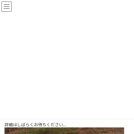
コ
ナ
ン
ビ
テ
ゲ
ン
ー
ツ
シ
練習試合
へ
ョ
ス
ン
キ
に
ッ
移
トップページ
インフォメーション
練習試合
プ
動
【4年生以下】●横須賀イーグルス(練習試合)2-6
【4年生以下】●横須賀イーグル
ス(練習試合)2-6
2016年12月24日
野比中G
詳細はしばらくお待ちください…