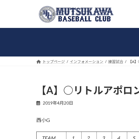
コ
ナ
ン
ビ
テ
ゲ
ン
ー
ツ
シ
へ
ョ
ス
ン
キ
に
トップページ
インフォメーション
練習試合
【A】
ッ
移
プ
動
【A】○リトルアポロンズ
2019年4月20日
西小G
TEAM
1
2
3
4
5