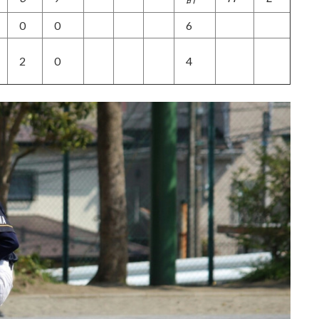
0
0
6
2
0
4