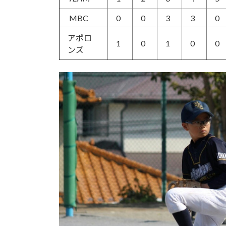
MBC
0
0
3
3
0
アポロ
1
0
1
0
0
ンズ