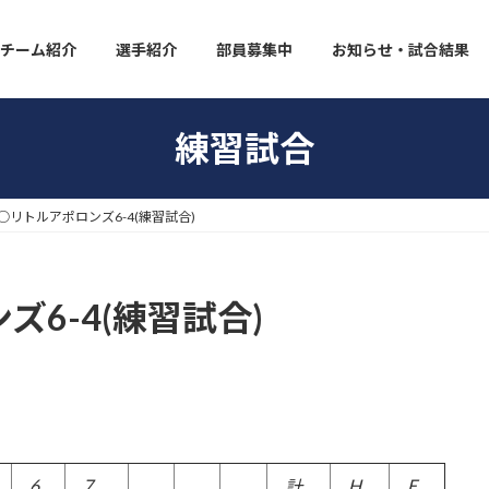
チーム紹介
選手紹介
部員募集中
お知らせ・試合結果
練習試合
○リトルアポロンズ6-4(練習試合)
6-4(練習試合)
6
7
H
E
計