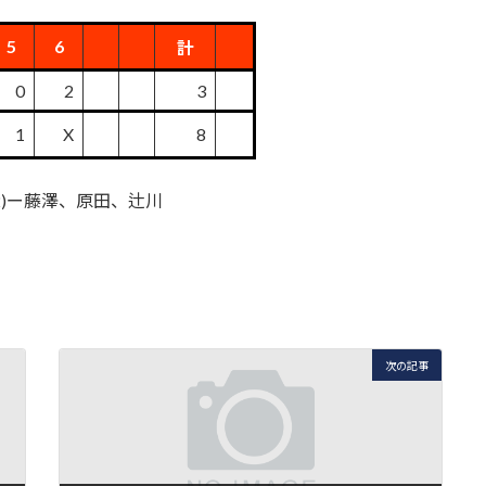
5
6
計
0
2
3
1
X
8
(2)ー藤澤、原田、辻川
次の記事