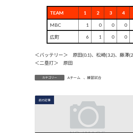
TEAM
1
2
3
4
MBC
1
0
0
0
6
1
0
0
広町
＜バッテリー＞ 原田(0.1)、松崎(3.2)、藤澤
＜二塁打＞ 原田
Aチーム
、
練習試合
カテゴリー
前の記事