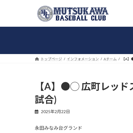
コ
ナ
ン
ビ
テ
ゲ
ン
ー
ツ
シ
へ
ョ
ス
ン
キ
に
トップページ
インフォメーション
Aチーム
【A】●
ッ
移
プ
動
【A】●◯ 広町レッドスラ
試合)
2025年2月22日
永田みなみ台グランド