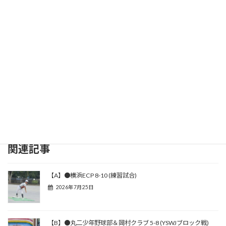
関連記事
【A】●横浜ECP 8-10 (練習試合)
2026年7月25日
【B】●丸二少年野球部＆岡村クラブ 5-8 (YSWJブロック戦)