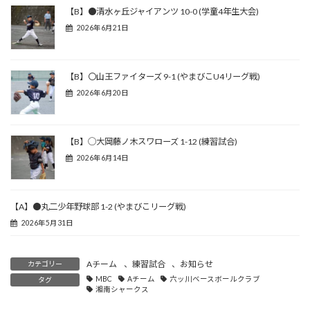
【B】●清水ヶ丘ジャイアンツ 10-0 (学童4年生大会)
2026年6月21日
【B】〇山王ファイターズ 9-1 (やまびこU4リーグ戦)
2026年6月20日
【B】◯大岡藤ノ木スワローズ 1-12 (練習試合)
2026年6月14日
【A】●丸二少年野球部 1-2 (やまびこリーグ戦)
2026年5月31日
Aチーム
、
練習試合
、
お知らせ
カテゴリー
MBC
Aチーム
六ッ川ベースボールクラブ
タグ
湘南シャークス