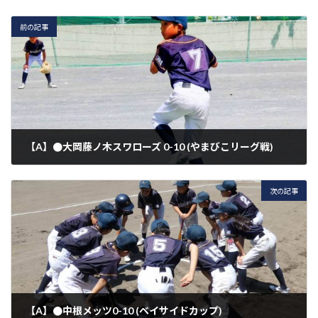
前の記事
【A】●大岡藤ノ木スワローズ 0-10 (やまびこリーグ戦)
2026年4月26日
次の記事
【A】●中根メッツ0-10 (ベイサイドカップ)