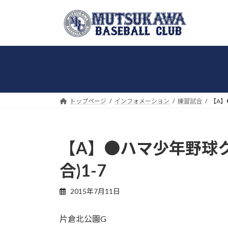
コ
ナ
ン
ビ
テ
ゲ
ン
ー
ツ
シ
へ
ョ
ス
ン
キ
に
トップページ
インフォメーション
練習試合
【A】
ッ
移
プ
動
【A】●ハマ少年野球ク
合)1-7
2015年7月11日
片倉北公園G