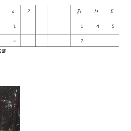
6
7
H
E
計
1
1
4
5
×
7
広部