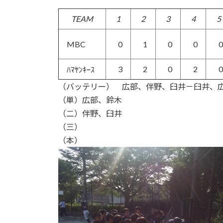
TEAM
1
2
3
4
5
MBC
0
1
0
0
0
3
2
0
2
0
ﾊﾏﾔﾝｷｰｽ
（バッテリー） 広部、伴野、臼井－臼井、
（単）広部、鈴木
（二）伴野、臼井
（三）
（本）