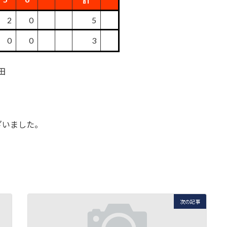
2
0
5
0
0
3
田
ざいました。
次の記事