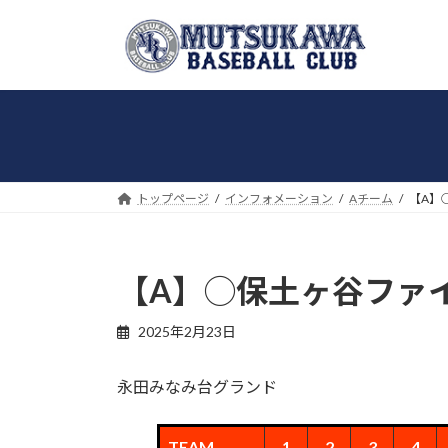
コ
ナ
ン
ビ
テ
ゲ
ン
ー
ツ
シ
へ
ョ
ス
ン
キ
に
トップページ
インフォメーション
Aチーム
【A】◯
ッ
移
プ
動
【A】◯保土ヶ谷ファイヤ
2025年2月23日
永田みなみ台グランド
TEAM
1
2
3
4