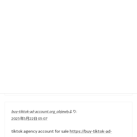
2025年5月21日 01:28
buy business manager account
buy fb bm
verified-business-manager-for-sale.org_objewly
より:
2025年5月21日 05:58
buy verified business manager facebook
https://verified-
business-manager-for-sale.org/
buy-tiktok-ad-account.org_objewly
より:
2025年5月22日 05:07
tiktok agency account for sale
https://buy-tiktok-ad-