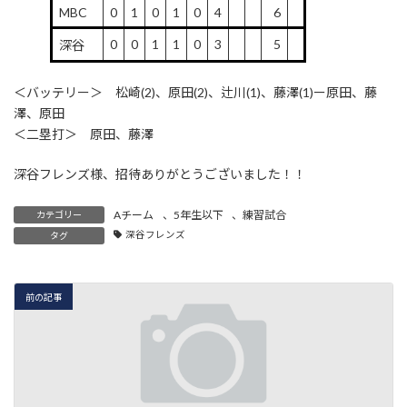
MBC
0
1
0
1
0
4
6
0
0
1
1
0
3
5
深谷
＜バッテリー＞ 松崎(2)、原田(2)、辻川(1)、藤澤(1)ー原田、藤
澤、原田
＜二塁打＞ 原田、藤澤
深谷フレンズ様、招待ありがとうございました！！
Aチーム
、
5年生以下
、
練習試合
カテゴリー
深谷フレンズ
タグ
前の記事