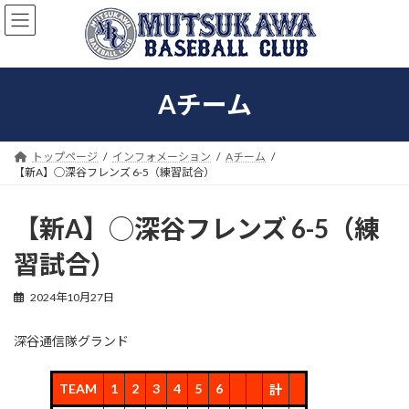
コ
ナ
ン
ビ
テ
ゲ
ン
ー
ツ
シ
Aチーム
へ
ョ
ス
ン
キ
に
ッ
移
トップページ
インフォメーション
Aチーム
プ
動
【新A】◯深谷フレンズ 6-5（練習試合）
【新A】◯深谷フレンズ 6-5（練
習試合）
2024年10月27日
深谷通信隊グランド
TEAM
1
2
3
4
5
6
計