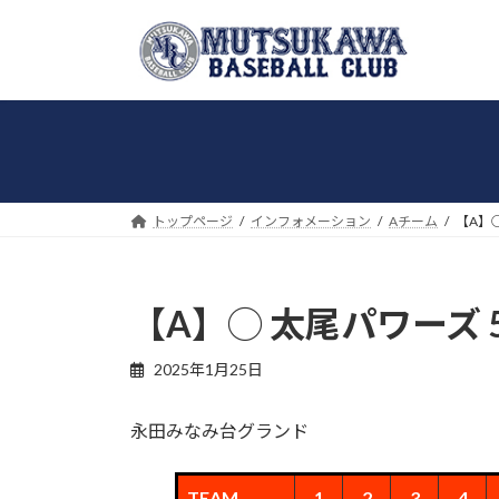
コ
ナ
ン
ビ
テ
ゲ
ン
ー
ツ
シ
へ
ョ
ス
ン
キ
に
トップページ
インフォメーション
Aチーム
【A】◯
ッ
移
プ
動
【A】◯ 太尾パワーズ 5
2025年1月25日
永田みなみ台グランド
TEAM
1
2
3
4