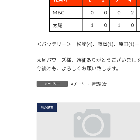
MBC
0
0
0
2
1
0
1
0
太尾
＜バッテリー＞ 松崎(4)、藤澤(1)、原田(
太尾パワーズ様、遠征ありがとうございまし
今後とも、よろしくお願い致します。
Aチーム
、
練習試合
カテゴリー
前の記事