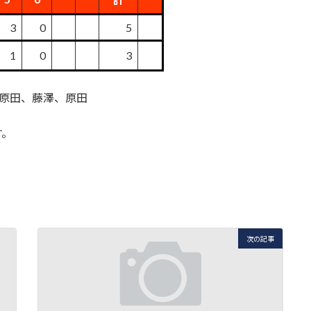
3
0
5
1
0
3
1)ー原田、藤澤、原田
す。
次の記事