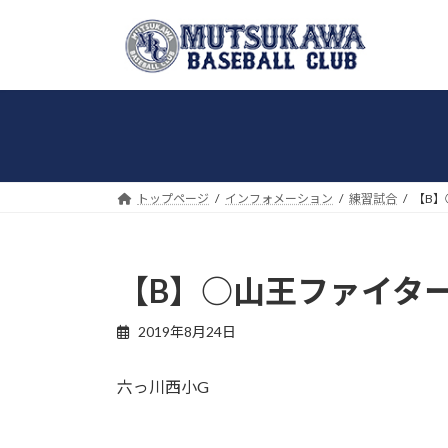
コ
ナ
ン
ビ
テ
ゲ
ン
ー
ツ
シ
へ
ョ
ス
ン
キ
に
トップページ
インフォメーション
練習試合
【B】
ッ
移
プ
動
【B】○山王ファイターズ
2019年8月24日
六っ川西小G