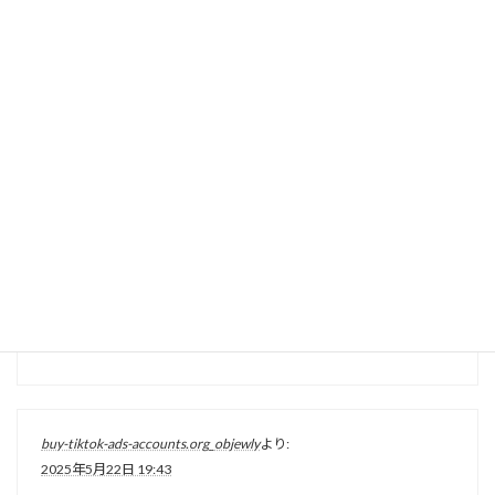
verified-business-manager-for-sale.org_objewly
より:
2025年5月21日 17:42
buy facebook ads accounts and business managers
verified-
business-manager-for-sale.org
tiktok-ads-account-buy.org_objewly
より:
2025年5月21日 19:15
tiktok ads account for sale
https://tiktok-ads-account-
buy.org
buy-tiktok-ads-accounts.org_objewly
より:
2025年5月22日 19:43