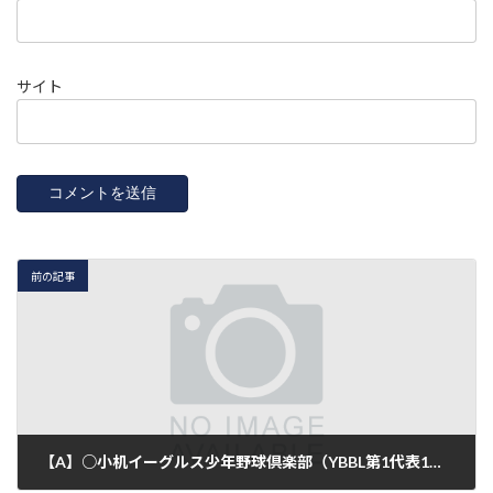
サイト
前の記事
【A】○小机イーグルス少年野球倶楽部（YBBL第1代表1回戦）21-0