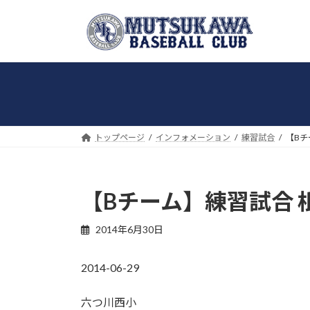
コ
ナ
ン
ビ
テ
ゲ
ン
ー
ツ
シ
へ
ョ
ス
ン
キ
に
トップページ
インフォメーション
練習試合
【Bチ
ッ
移
プ
動
【Bチーム】練習試合 根
2014年6月30日
2014-06-29
六つ川西小