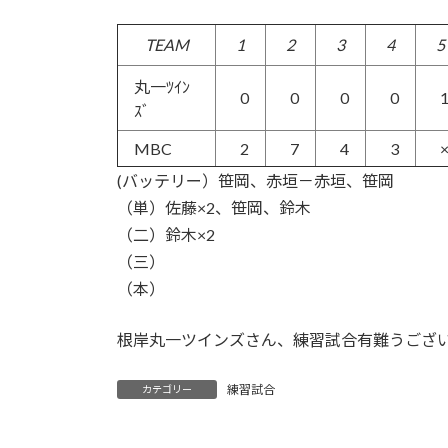
TEAM
1
2
3
4
5
丸一ﾂｲﾝ
0
0
0
0
ｽﾞ
MBC
2
7
4
3
(バッテリー）笹岡、赤垣－赤垣、笹岡
（単）佐藤×2、笹岡、鈴木
（二）鈴木×2
（三）
（本）
根岸丸一ツインズさん、練習試合有難うござ
練習試合
カテゴリー