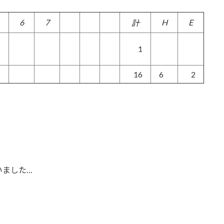
6
7
H
E
計
1
1
×
16
6
2
いました…