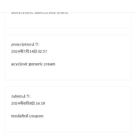
doxycycline tablets buy online
prescription
より:
2024年7月14日 02:57
acyclovir generic cream
tablets
より:
2024年8月8日 16:18
modafinil coupon