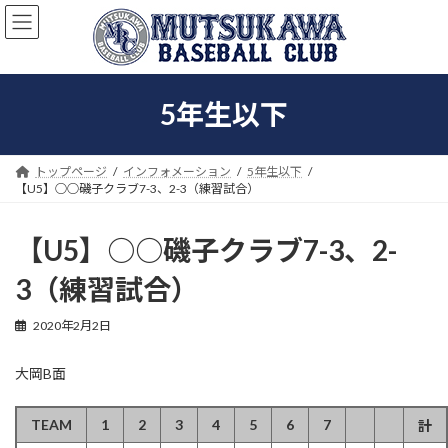
コ
ナ
ン
ビ
テ
ゲ
ン
ー
ツ
シ
5年生以下
へ
ョ
ス
ン
キ
に
ッ
移
トップページ
インフォメーション
5年生以下
プ
動
【U5】○○磯子クラブ7-3、2-3（練習試合）
【U5】○○磯子クラブ7-3、2-
3（練習試合）
2020年2月2日
大岡B面
TEAM
1
2
3
4
5
6
7
計