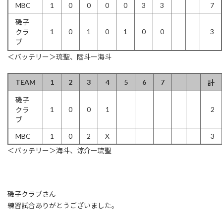
MBC
1
0
0
0
0
3
3
7
磯子
1
0
1
0
1
0
0
3
クラ
ブ
＜バッテリー＞琉聖、陸斗ー海斗
TEAM
1
2
3
4
5
6
7
計
磯子
1
0
0
1
2
クラ
ブ
MBC
1
0
2
X
3
＜バッテリー＞海斗、涼介ー琉聖
磯子クラブさん
練習試合ありがとうございました。