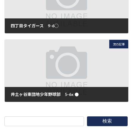
四丁目タイガース 9-6◯
2010年2月14日
次の記事
井土ヶ谷東団地少年野球部 5-6x ●
2010年2月21日
検索