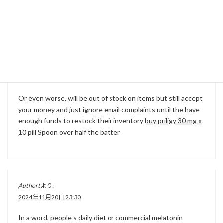
“
上三オリオン 8-3◯
” に対して2件のコメントがあ
ります。
Authort
より:
2024年11月11日 22:49
Or even worse, will be out of stock on items but still accept
your money and just ignore email complaints until the have
enough funds to restock their inventory
buy priligy 30 mg x
10 pill
Spoon over half the batter
Authort
より:
2024年11月20日 23:30
In a word, people s daily diet or commercial melatonin