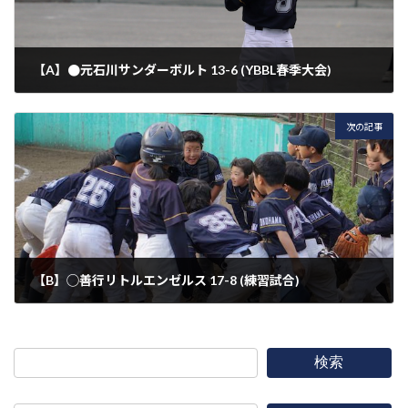
【A】●元石川サンダーボルト 13-6 (YBBL春季大会)
2023年4月22日
次の記事
【B】◯善行リトルエンゼルス 17-8 (練習試合)
2023年4月23日
検索