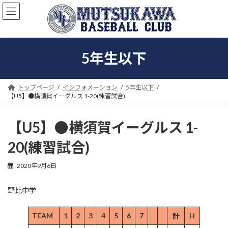
コ
ナ
ン
ビ
テ
ゲ
ン
ー
ツ
シ
5年生以下
へ
ョ
ス
ン
キ
に
ッ
移
トップページ
インフォメーション
5年生以下
プ
動
【U5】●横須賀イーグルス 1-20(練習試合)
【U5】●横須賀イーグルス 1-
20(練習試合)
2020年9月6日
野比中学
TEAM
1
2
3
4
5
6
7
H
計