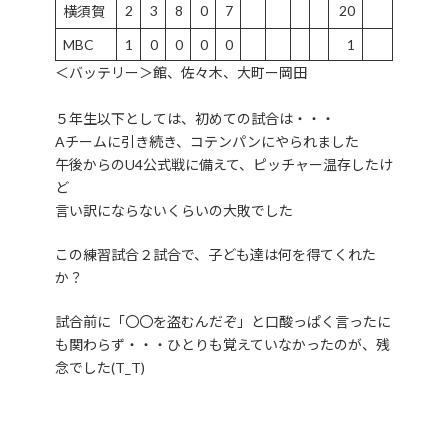
2
3
8
0
7
20
横須賀
MBC
1
0
0
0
0
1
＜バッテリー＞館、佐々木、大町ー岡田
５年生以下としては、初めての試合は・・・
Aチームに引き続き、コテンパンにやられました
午後からのU4公式戦に備えて、ピッチャー温存したけ
ど
言い訳にならないくらいの大敗でした
この練習試合２試合で、子ども達は何を得てくれた
か？
試合前に「〇〇を盗むんだぞ」と口酸っぱく言ったに
も関わらず・・・ひとりも覚えていなかったのが、残
念でした(T_T)